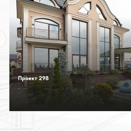
Проект 298
-