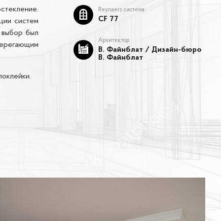
остекление.
Reynaers система
CF 77
ации систем
, выбор был
Архитектор
берегающим
В. Файнблат / Дизайн-бюро
В. Файнблат
поклейки.