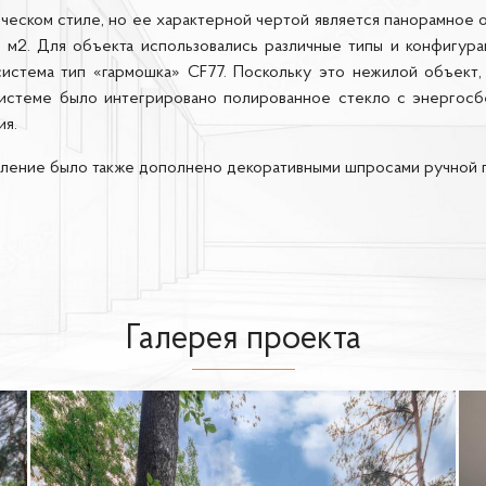
ческом стиле, но ее характерной чертой является панорамное 
 м2. Для объекта использовались различные типы и конфигур
система тип «гармошка» CF77. Поскольку это нежилой объект
 системе было интегрировано полированное стекло с энергос
ия.
кление было также дополнено декоративными шпросами ручной 
Галерея проекта