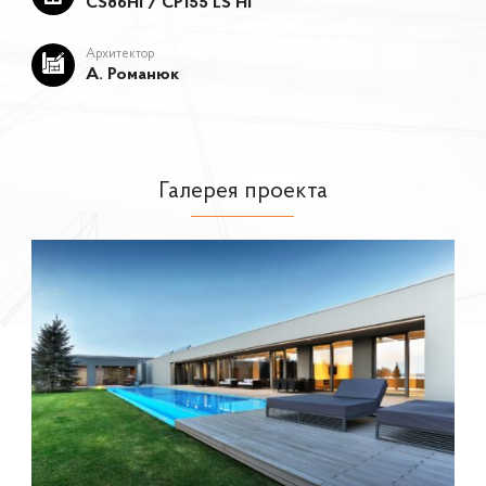
СS86HI / CP155 LS HI
Архитектор
А. Романюк
Галерея проекта