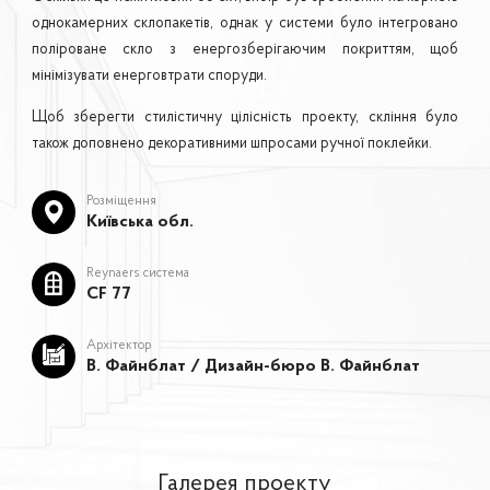
однокамерних склопакетів, однак у системи було інтегровано
поліроване скло з енергозберігаючим покриттям, щоб
мінімізувати енерговтрати споруди.
Щоб зберегти стилістичну цілісність проекту, скління було
також доповнено декоративними шпросами ручної поклейки.
Розміщення
Київська обл.
Reynaers система
CF 77
Архітектор
В. Файнблат / Дизайн-бюро В. Файнблат
Галерея проекту