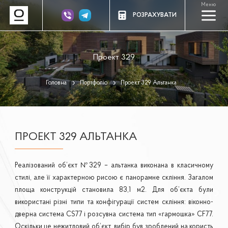
Меню
a
РОЗРАХУВАТИ
Проект 329
Головна
Портфоліо
Проект 329 Альтанка
ПРОЕКТ 329 АЛЬТАНКА
Реалізований об’єкт №329 – альтанка виконана в класичному
стилі, але її характерною рисою є панорамне скління. Загалом
площа конструкцій становила 83,1 м2. Для об’єкта були
використані різні типи та конфігурації систем скління: віконно-
дверна система CS77 і розсувна система тип «гармошка» CF77.
Оскільки це нежитловий об’єкт, вибір був зроблений на користь