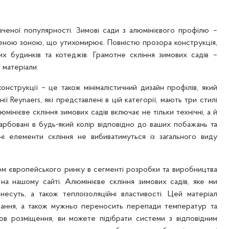
ченої популярності. Зимові сади з алюмінієвого профілю –
еною зоною, що утихомирює. Повністю прозора конструкція,
их будинків та котеджів. Грамотне скління зимових садів –
 матеріали.
конструкції – це також мінімалістичний дизайн профілів, який
ї Reynaers, які представлені в цій категорії, мають три стилі
інієве скління зимових садів включає не тільки технічні, а й
рбовані в будь-який колір відповідно до ваших побажань та
ні елементи скління не вибиватимуться із загального виду
ром європейського ринку в сегменті розробки та виробництва
 на нашому сайті. Алюмінієве скління зимових садів, яке ми
несуть, а також теплоізоляційні властивості. Цей матеріал
шування, а також мужньо переносить перепади температур та
ов розміщення, ви можете підібрати системи з відповідним