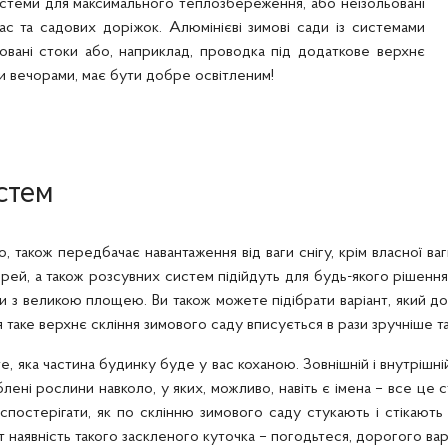
истеми для максимального теплозбереження, або неізольовані
с та садових доріжок. Алюмінієві зимові сади із системами
довані стоки або, наприклад, проводка під додаткове верхнє
ати вечорами, має бути добре освітленим!
стем
, також передбачає навантаження від ваги снігу, крім власної в
рей, а також розсувних систем підійдуть для будь-якого рішення
и з великою площею. Ви також можете підібрати варіант, який доз
 таке верхнє скління зимового саду вписується в рази зручніше та
, яка частина будинку буде у вас коханою. Зовнішній і внутрішні
блені рослини навколо, у яких, можливо, навіть є імена – все ц
постерігати, як по склінню зимового саду стукають і стікають 
т наявність такого заскленого куточка – погодьтеся, дорогого вар