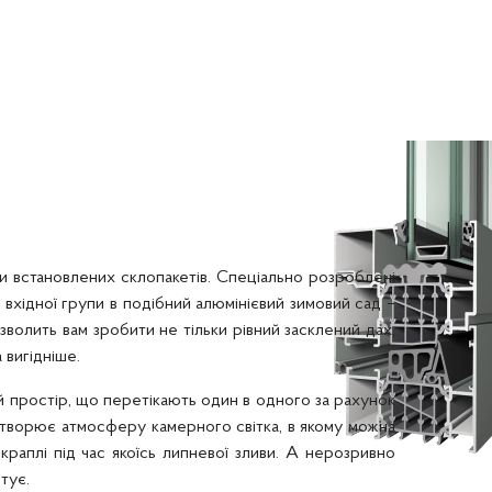
аги встановлених склопакетів. Спеціально розроблені
 вхідної групи в подібний алюмінієвий зимовий сад –
волить вам зробити не тільки рівний засклений дах,
 вигідніше.
й простір, що перетікають один в одного за рахунок
е створює атмосферу камерного світка, в якому можна
краплі під час якоїсь липневої зливи. А нерозривно
тує.