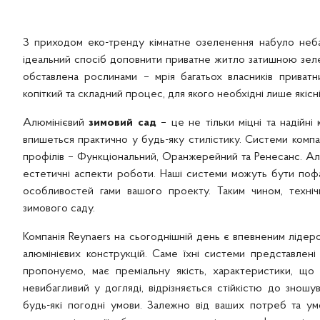
З приходом еко-тренду кімнатне озеленення набуло неба
ідеальний спосіб доповнити приватне житло затишною зел
обставлена рослинами – мрія багатьох власників приватн
копіткий та складний процес, для якого необхідні лише якісні
Алюмінієвий
зимовий сад
– це не тільки міцні та надійні 
впишеться практично у будь-яку стилістику. Системи компані
профілів – Функціональний, Оранжерейний та Ренесанс. Алюм
естетичні аспекти роботи. Наші системи можуть бути пофа
особливостей гами вашого проекту. Таким чином, техніч
зимового саду.
Компанія Reynaers на сьогоднішній день є впевненим ліде
алюмінієвих конструкцій. Саме їхні системи представлені
пропонуємо, має преміальну якість, характеристики, що 
невибагливий у догляді, відрізняється стійкістю до зно
будь-які погодні умови. Залежно від ваших потреб та ум