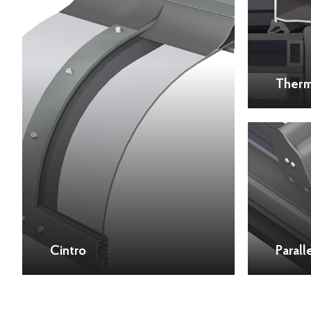
Therm
Cintro
Parall