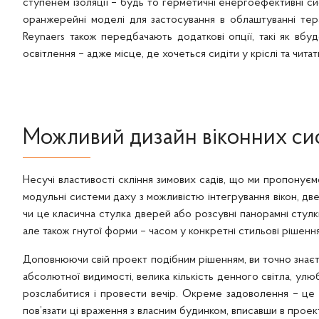
ступенем ізоляції – будь то герметичні енергоефективні с
оранжерейні моделі для застосування в облаштуванні тера
Reynaers також передбачають додаткові опції, такі як вбу
освітлення – адже місце, де хочеться сидіти у кріслі та чит
Можливий дизайн віконних си
Несучі властивості скління зимових садів, що ми пропонуємо
модульні системи даху з можливістю інтегрування вікон, две
чи це класична стулка дверей або розсувні панорамні стулк
але також гнутої форми – часом у конкретні стильові рішення
Доповнюючи свій проект подібним рішенням, ви точно знаєте
абсолютної видимості, велика кількість денного світла, улю
розслабитися і провести вечір. Окреме задоволення – це с
пов’язати ці враження з власним будинком, вписавши в проек