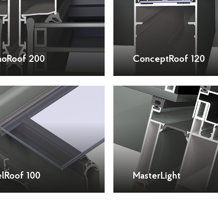
oRoof 200
ConceptRoof 120
elRoof 100
MasterLight