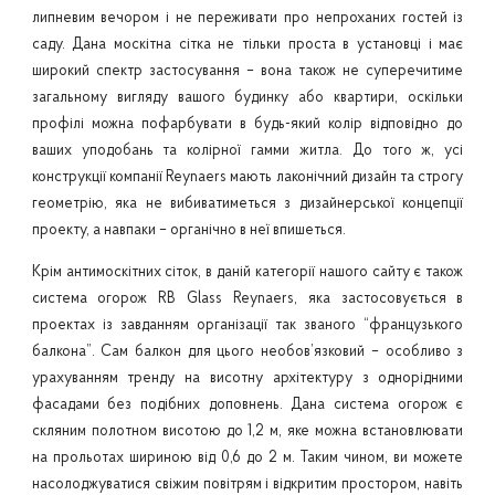
липневим вечором і не переживати про непроханих гостей із
саду. Дана москітна сітка не тільки проста в установці і має
широкий спектр застосування – вона також не суперечитиме
загальному вигляду вашого будинку або квартири, оскільки
профілі можна пофарбувати в будь-який колір відповідно до
ваших уподобань та колірної гамми житла. До того ж, усі
конструкції компанії Reynaers мають лаконічний дизайн та строгу
геометрію, яка не вибиватиметься з дизайнерської концепції
проекту, а навпаки – органічно в неї впишеться.
Крім антимоскітних сіток, в даній категорії нашого сайту є також
система огорож RB Glass Reynaers, яка застосовується в
проектах із завданням організації так званого “французького
балкона”. Сам балкон для цього необов’язковий – особливо з
урахуванням тренду на висотну архітектуру з однорідними
фасадами без подібних доповнень. Дана система огорож є
скляним полотном висотою до 1,2 м, яке можна встановлювати
на прольотах шириною від 0,6 до 2 м. Таким чином, ви можете
насолоджуватися свіжим повітрям і відкритим простором, навіть