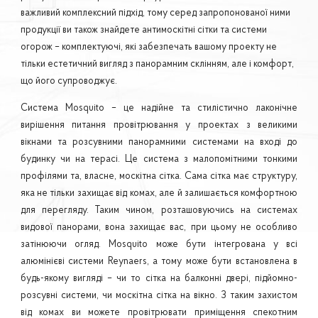
важливий комплексний підхід, тому серед запропонованої ними
продукції ви також знайдете антимоскітні сітки та системи
огорож – комплектуючі, які забезпечать вашому проекту не
тільки естетичний вигляд з панорамним склінням, але і комфорт,
що його супроводжує.
Система Mosquito – це надійне та стилістично лаконічне
вирішення питання провітрювання у проектах з великими
вікнами та розсувними панорамними системами на вході до
будинку чи на терасі. Це система з малопомітними тонкими
профілями та, власне, москітна сітка. Сама сітка має структуру,
яка не тільки захищає від комах, але й залишається комфортною
для перегляду. Таким чином, розташовуючись на системах
видової панорами, вона захищає вас, при цьому не особливо
затінюючи огляд. Mosquito може бути інтегрована у всі
алюмінієві системи Reynaers, а тому може бути встановлена в
будь-якому вигляді – чи то сітка на балконні двері, підйомно-
розсувні системи, чи москітна сітка на вікно. З таким захистом
від комах ви можете провітрювати приміщення спекотним