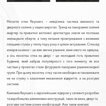
Москітні сітки Reynaers – невід’ємна частина віконного та
дверного скління у наших широтах. Тренд на панорамне скління
квартир та приватної житлової архітектури зовсім не поспішає
зменшувати оберти, а тому питання провітрювання з великими
площами стулок у теплу пору року є цілком актуальним. Сітка від
комарів на вікно – це вже звичне рішення, яким нікого не здивуєш,
а ось москітна сітка на двері – це молодший гість приватних
будинків, який набрав популярності з того моменту, як все
частіше у проектах стали фігурувати панорамні рішення вхідної
групи. При цьому москітну сітку часом необхідно встановлювати
не на стулку з класичним механізмом відкриття, а на розсувні
системи.
Компанія Reynaers є європейським лідером у сегменті розробки
та виробництва алюмінієвих конструкцій, таких як вікна, двері та
розсувні системи різних конфігурацій. Але також компанії