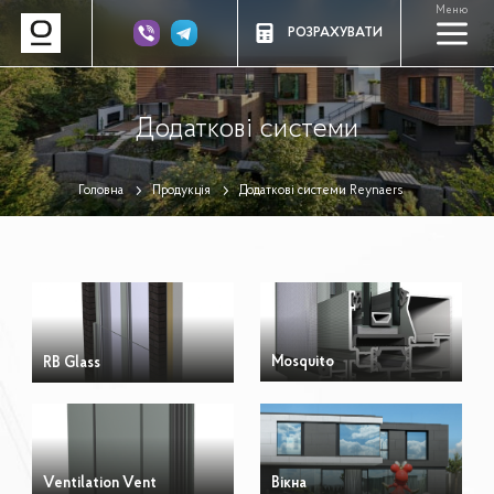
Меню
a
РОЗРАХУВАТИ
Додаткові системи
Головна
Продукція
Додаткові системи Reynaers
Mosquito
RB Glass
Ventilation Vent
Вікна