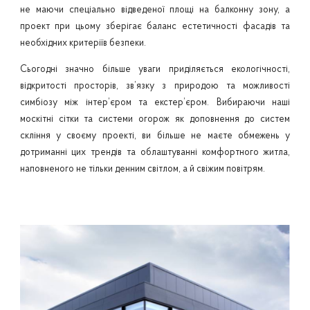
не маючи спеціально відведеної площі на балконну зону, а
проект при цьому зберігає баланс естетичності фасадів та
необхідних критеріїв безпеки.
Сьогодні значно більше уваги приділяється екологічності,
відкритості просторів, зв’язку з природою та можливості
симбіозу між інтер’єром та екстер’єром. Вибираючи наші
москітні сітки та системи огорож як доповнення до систем
скління у своєму проекті, ви більше не маєте обмежень у
дотриманні цих трендів та облаштуванні комфортного житла,
наповненого не тільки денним світлом, а й свіжим повітрям.