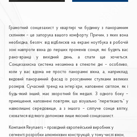
Грамотний сонцезахист у квартирі чи будинку з панорамним
склінням – це запорука вашого комфорту. Причин, з яких вона
необхідна, безліч: від відблисків на екрані ноутбука в робочій
зоні навпроти вікна до перших променів сонця, які будять вас
рано-вранці у вихідний день, а спати ще хочеться.
Сонцезахисна система незамінна в спекотні дні – особливо,
коли у вас вдома не просто панорамні вікна, а, наприклад,
видовий панорамний фасад із розсувними стулками великих
розмірів. Сучасний тренд на інтер’єри, наповнені світлом, як і
будь-який інший, має зворотний бік медалі. З одного боку –
приміщення, наповнені повітрям, що візуально “перетікають” у
навколишнє середовище, а з іншого – сліпуче сонце влітку,
сховатися від якого допоможе лише якісний сонцезахист.
Компанія Reynaers – провідний європейський виробник у
сегменті розробки алюмінієвих конструкцій, у тому числі вікон,