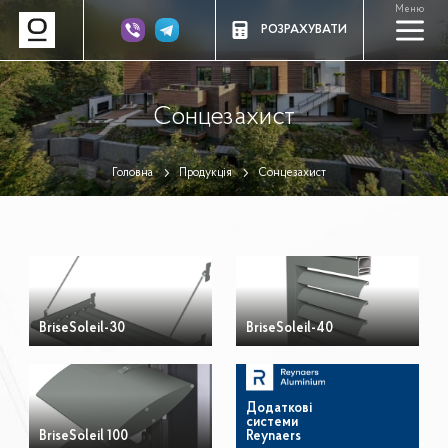
Меню
a
РОЗРАХУВАТИ
Сонцезахист
Головна
Продукція
Сонцезахист
BriseSoleil-30
BriseSoleil-40
Додаткові
системи
BriseSoleil 100
Reynaers