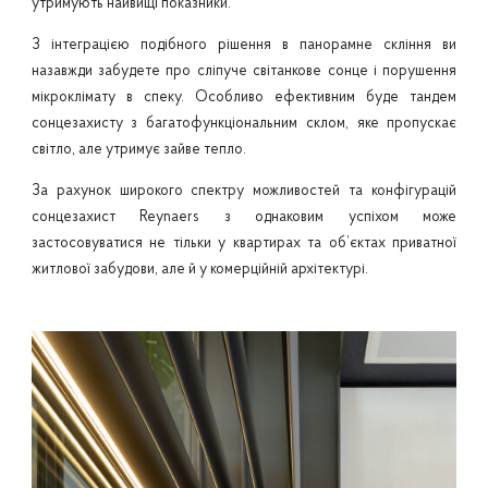
утримують найвищі показники.
З інтеграцією подібного рішення в панорамне скління ви
назавжди забудете про сліпуче світанкове сонце і порушення
мікроклімату в спеку. Особливо ефективним буде тандем
сонцезахисту з багатофункціональним склом, яке пропускає
світло, але утримує зайве тепло.
За рахунок широкого спектру можливостей та конфігурацій
сонцезахист Reynaers з однаковим успіхом може
застосовуватися не тільки у квартирах та об’єктах приватної
житлової забудови, але й у комерційній архітектурі.