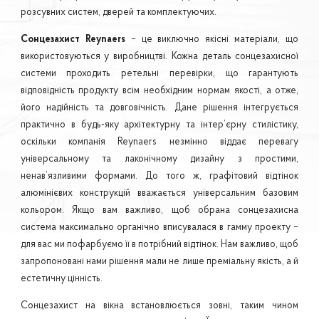
розсувних систем, дверей та комплектуючих.
Сонцезахист Reynaers
– це виключно якісні матеріали, що
використовуються у виробництві. Кожна деталь сонцезахисної
системи проходить ретельні перевірки, що гарантують
відповідність продукту всім необхідним нормам якості, а отже,
його надійність та довговічність. Дане рішення інтегрується
практично в будь-яку архітектурну та інтер’єрну стилістику,
оскільки компанія Reynaers незмінно віддає перевагу
універсальному та лаконічному дизайну з простими,
ненав’язливими формами. До того ж, графітовий відтінок
алюмінієвих конструкцій вважається універсальним базовим
кольором. Якщо вам важливо, щоб обрана сонцезахисна
система максимально органічно вписувалася в гамму проекту –
для вас ми пофарбуємо її в потрібний відтінок. Нам важливо, щоб
запропоновані нами рішення мали не лише преміальну якість, а й
естетичну цінність.
Сонцезахист на вікна встановлюється зовні, таким чином