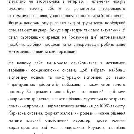
візуально не вторгаючись в інтер’єр. Її елементи можуть
рухатися вручну, або ж за допомогою інтегрованого
автоматичного приводу, що спрощує процес зміни їх положення.
Якщо ж панорамному рішенню вхідної групи також необхідний
сонцезахист на двері, бонус з приводом так само актуальний. У
світлі сьогоднішніх трендів на “розумний дім” автоматизація
подібних дрібних процесів та їх синхронізація робить ваше
життя лише легшим та комфортнішим.
На нашому сайті ви можете ознайомитися з можливими
варіаціями сонцезахисних систем, щоб вибрати найбільш
відповідну модель та конфігурацію відповідно до ваших
індивідуальних пріоритетів, побажань, а також умов самого
проекту. Сонцезахист може бути встановлений з різними
напрямками кріплення, а також з різними ступенями перекриття
сонячних променів – від часткового затінення до 100% захисту.
Каркасна система, формат жалюзі чи ролети – кожне рішення
матиме власний стилістичний характер, проте технічні
характеристики, які має сонцезахист Reynaers, незмінно