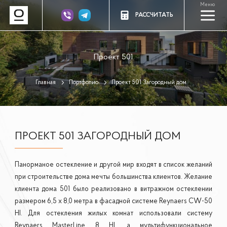
Меню
a
РАССЧИТАТЬ
Проект 501
Главная
Портфолио
Проект 501 Загородный дом
ПРОЕКТ 501 ЗАГОРОДНЫЙ ДОМ
Панорманое остекление и другой мир входят в список желаний
при строительстве дома мечты большинства клиентов. Желание
клиента дома 501 было реализовано в витражном остеклении
размером 6,5 х 8,0 метра в фасадной системе Reynaers CW-50
HI. Для остекления жилых комнат использовали систему
Reynaers MasterLine 8 HI, а мультифункциональное