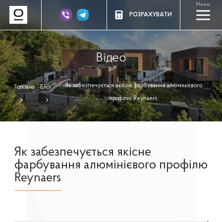
Меню
a
РОЗРАХУВАТИ
Відео
Як забезпечується якісне фарбування алюмінієвого
Головна
Блог
профілю Reynaers
Як забезпечується якісне
фарбування алюмінієвого профілю
Reynaers