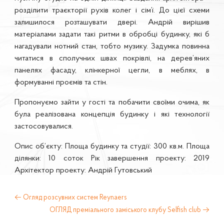
розділити траєкторії рухів колег і сім’ї. До цієї схеми
залишилося розташувати двері. Андрій вирішив
матеріалами задати такі ритми в обробці будинку, які б
нагадували нотний стан, тобто музику. Задумка повинна
читатися в сполучних швах покрівлі, на дерев’яних
панелях фасаду, клінкерної цегли, в меблях, в
формуванні проємів та стін.
Пропонуємо зайти у гості та побачити своїми очима, як
була реалізована концепція будинку і які технології
застосовувалися.
Опис об’єкту: Площа будинку та студії: 300 кв.м. Площа
ділянки: 10 соток Рік завершення проекту: 2019
Архітектор проекту: Андрій Гутовський
←
Огляд розсувних систем Reynaers
ОГЛЯД преміального заміського клубу Selfish club
→