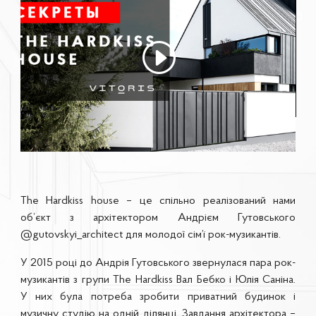
The Hardkiss house – це спільно реалізований нами
об’єкт з архітектором Андрієм Гутовського
@gutovskyi_architect для молодої сім’ї рок-музикантів.
У 2015 році до Андрія Гутовського звернулася пара рок-
музикантів з групи The Hardkiss Вал Бебко і Юлія Саніна.
У них була потреба зробити приватний будинок і
музичну студію на одній ділянці. Завдання архітектора –