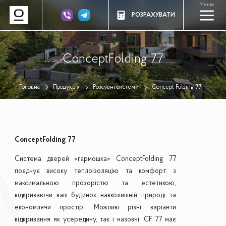
Меню
a
РОЗРАХУВАТИ
ConceptFolding 77
Головна
Продукція
Розсувні системи
Concept Folding 77
ConceptFolding 77
Система дверей «гармошка» ConceptFolding 77
поєднує високу теплоізоляцію та комфорт з
максимальною прозорістю та естетикою,
відкриваючи ваш будинок навколишній природі та
економлячи простір. Можливі різні варіанти
відкривання як усередину, так і назовні. CF 77 має