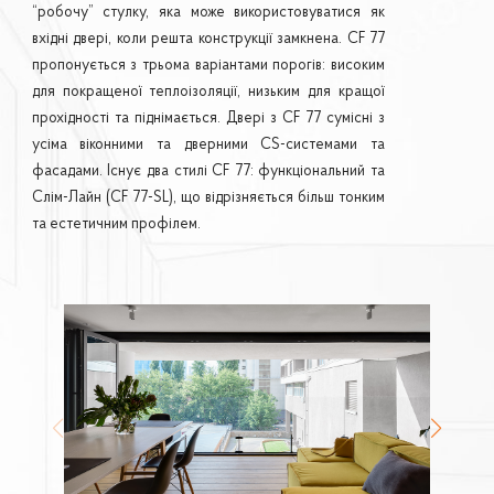
“робочу” стулку, яка може використовуватися як
вхідні двері, коли решта конструкції замкнена. CF 77
пропонується з трьома варіантами порогів: високим
для покращеної теплоізоляції, низьким для кращої
прохідності та піднімається. Двері з CF 77 сумісні з
усіма віконними та дверними CS-системами та
фасадами. Існує два стилі CF 77: функціональний та
Слім-Лайн (CF 77-SL), що відрізняється більш тонким
та естетичним профілем.