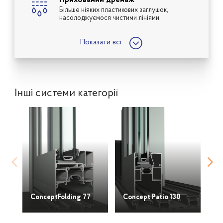
Більше ніяких пластикових заглушок,
насолоджуємося чистими лініями
;
Показати всі
Інші системи категорії
ConceptFolding 77
Concept Patio 130
Co