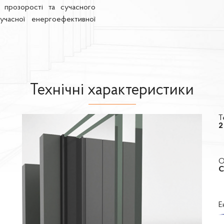
ї прозорості та сучасного
учасної енергоефективної
Технічні характеристики
Т
2
О
C
Е