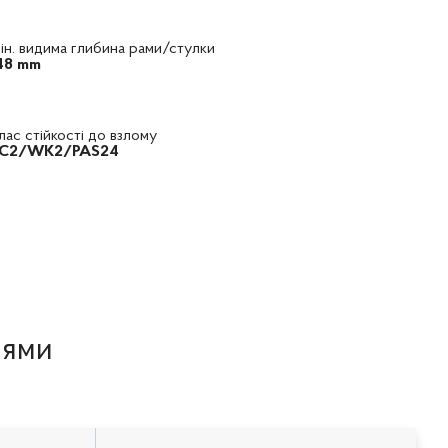
ін. видима глибина рами/стулки
48 mm
лас стійкості до взлому
C2/WK2/PAS24
іями