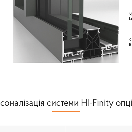
М
1
К
R
соналізація системи HI-Finity опц