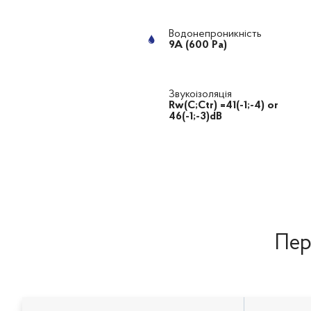
Водонепроникність
9А (600 Ра)
Звукоізоляція
Rw(C;Ctr) =41(-1;-4) or
46(-1;-3)dB
Пер