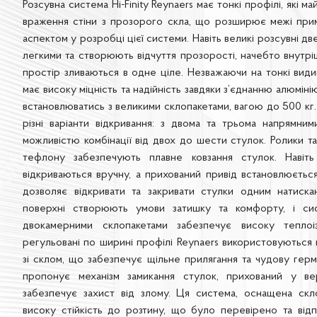
Розсувна система Hi-Finity Reynaers має тонкі профілі, які 
враження стіни з прозорого скла, що розширює межі при
аспектом у розробці цієї системи. Навіть великі розсувні д
легкими та створюють відчуття прозорості, начебто внутрі
простір зливаються в одне ціле. Незважаючи на тонкі видимі
має високу міцність та надійність завдяки з’єднанню алюмін
встановлюватись з великими склопакетами, вагою до 500 кг.
різні варіанти відкривання: з двома та трьома напрямни
можливістю комбінації від двох до шести стулок. Ролики та
тефлону забезпечують плавне ковзання стулок. Навіть 
відкриваються вручну, а прихований привід встановлюється
дозволяє відкривати та закривати стулки одним натискан
поверхні створюють умови затишку та комфорту, і сист
двокамерними склопакетами забезпечує високу теплоіз
регульовані по ширині профілі Reynaers використовуються 
зі склом, що забезпечує щільне прилягання та чудову герме
пропонує механізм замикання стулок, прихований у ве
забезпечує захист від злому. Ця система, оснащена скл
високу стійкість до розтину, що було перевірено та від