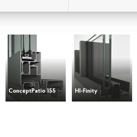
ConceptPatio 155
HI-Finity