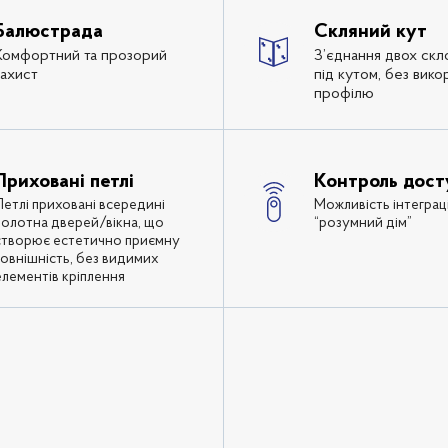
Балюстрада
Скляний кут
Комфортний та прозорий
З’єднання двох скл
захист
під кутом, без вико
профілю
Приховані петлі
Контроль дост
Петлі приховані всередині
Можливість інтеграц
полотна дверей/вікна, що
“розумний дім”
створює естетично приємну
зовнішність, без видимих
елементів кріплення