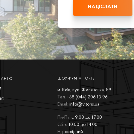
ШОУ-РУМ VITORIS
ПАНІЮ
Я
м. Київ, вул. Жилянська, 59
Тел.
+38 (044) 206 13 96
ІО
Email:
info@vitoris.ua
Пн-Пт:
с 9:00 до 17:00
И
Сб:
с 10:00 до 14:00
Нд:
вихідний