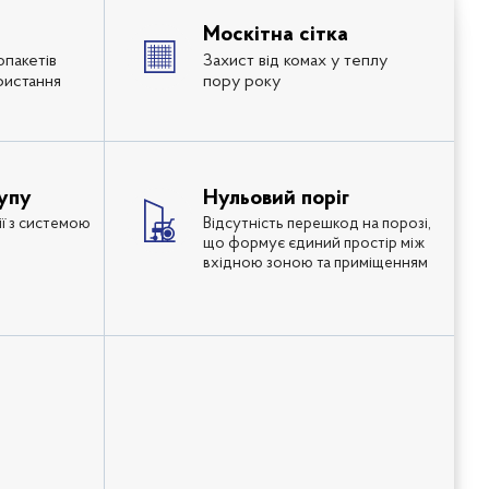
Москітна сітка
опакетів
Захист від комах у теплу
ристання
пору року
упу
Нульовий поріг
ії з системою
Відсутність перешкод на порозі,
що формує єдиний простір між
вхідною зоною та приміщенням