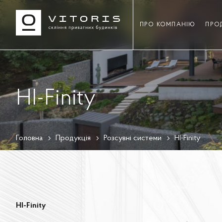
ПРО КОМПАНІЮ
ПРО
HI-Finity
Головна
Продукція
Розсувні системи
HI-Finity
HI-Finity