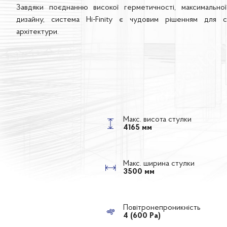
Завдяки поєднанню високої герметичності, максимально
дизайну, система Hi-Finity є чудовим рішенням для с
архітектури.
Макс. висота стулки
4165 мм
Макс. ширина стулки
3500 мм
Повітронепроникність
4 (600 Ра)