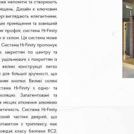
майже непомітні та створюють
міщень. Дизайн є ключовим
вері виглядають елегантними,
шні приміщення та зовнішній
 профілі, система Hi-Finity
ію зі склом. Ця система може
 Система Hi-Finity пропонує
ми, закриттям по центру та
 ущільнювачі з покриттям із
великі конструкції легко
 для більшої зручності, що
ням кнопки. Великі скляні
ема Hi-Finity з одно- та
оляцію. Запатентовані та
в місцях зіткнення алюмінію
тичність. Система Hi-Finity
рхній частині дверей, що
опакетом з триплексу, має
повідає класу безпеки RC2.