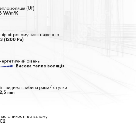
еплоізоляція (Uf)
,6 W/m²K
пір вітровому навантаженню
3 (1200 Ра)
нергетичний рівень
Висока теплоізоляція
ін. видима глибина рами/ стулки
2,5 mm
лас стійкості до взлому
C2