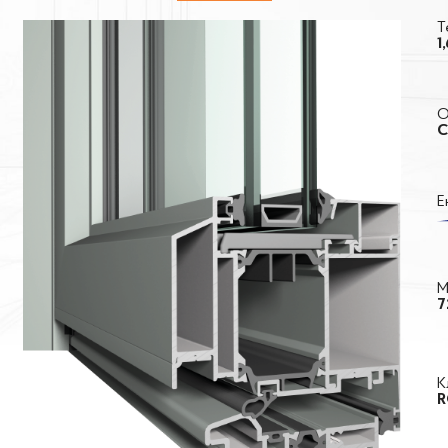
Т
1
О
C
Е
М
7
К
R