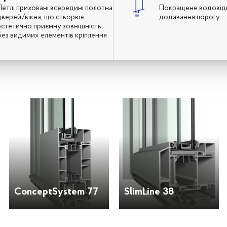
Петлі приховані всередині полотна
Покращене водовід
дверей/вікна, що створює
додавання порогу
естетично приємну зовнішність,
без видимих елементів кріплення
ConceptSystem 77
SlimLine 38