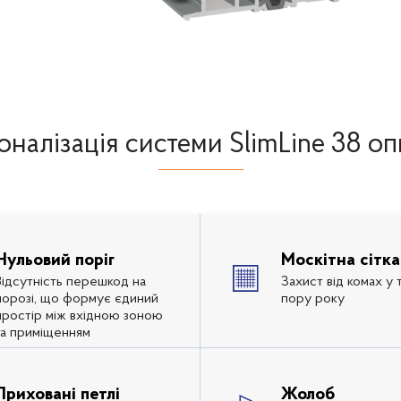
налізація системи SlimLine 38 о
Нульовий поріг
Москітна сітка
Відсутність перешкод на
Захист від комах у 
порозі, що формує єдиний
пору року
простір між вхідною зоною
та приміщенням
Приховані петлі
Жолоб