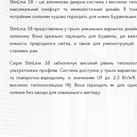
SlimLine 38 – це алюмінієва дверна система з високою теп
максимальний комфорт та мінімалістичний дизайн. Її тон
потрійним склінням чудово підходять для нових будівельних 
SlimLine 38 представлена у трьох унікальних варіантах дизай
залізному. Вона ідеально підходить для будівель, де ва
кількість природного світла, а також для реконструкцій,
сталевих рам.
Серія SlimLine 38 забезпечує високий рівень теплоізол
ультратонких профілів. Система доступна у трьох варіанта
та поворотно-відкидному, зі значенням Uf до 2,3 Вт/м²K 
високою теплоізоляцією HI). Вона підходить як для одно
скління без шкоди для зовнішнього вигляду.