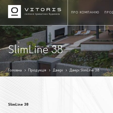
ПРО КОМПАНІЮ
ПРО
SlimLine 38
Головна
Продукція
Двері
Двері SlimLine 38
SlimLine 38