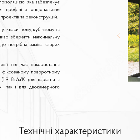
лоізоляцією, яка забезпечує
кі профілі з опціональним
проектів та реконструкцій.
ну: класичному, кубічному та
жливо зберегти максимальну
 де потрібна заміна старих
яції під час використання
х: фіксованому, поворотному
(1,9 Вт/м²K для варіанта з
-, так і для двокамерного
Технічні характеристики