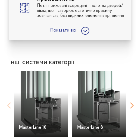
Петлі приховані всередині полотна дверей/
вікна, що
створює естетично приємну
зовнішність, без видимих елементів кріплення
;
Показати всі
Інші системи категорії
MasterLine 10
MasterLine 8
C