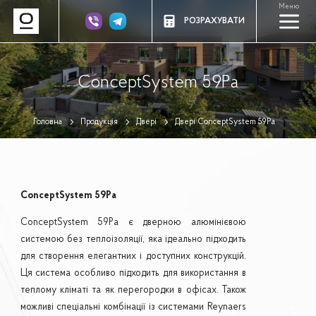
Меню
a
РОЗРАХУВАТИ
ConceptSystem 59Pa
Головна
Продукція
Двері
Двері ConceptSystem 59Pa
ConceptSystem 59Pa
ConceptSystem 59Pa є дверною алюмінієвою
системою без теплоізоляції, яка ідеально підходить
для створення елегантних і доступних конструкцій.
Ця система особливо підходить для використання в
теплому кліматі та як перегородки в офісах. Також
можливі спеціальні комбінації із системами Reynaers