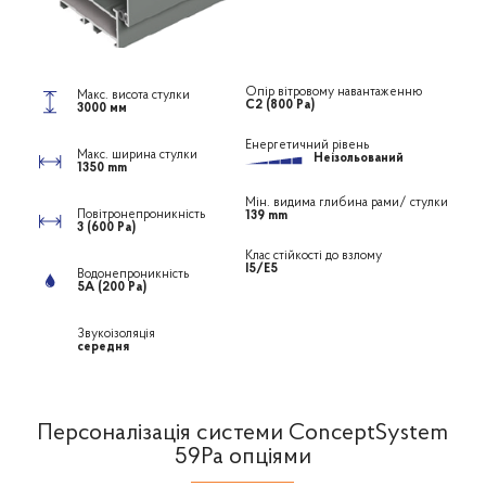
Опір вітровому навантаженню
Макс. висота стулки
С2 (800 Ра)
3000 мм
Енергетичний рівень
Макс. ширина стулки
Неізольований
1350 mm
Мін. видима глибина рами/ стулки
Повітронепроникність
139 mm
3 (600 Ра)
Клас стійкості до взлому
I5/E5
Водонепроникність
5А (200 Ра)
Звукоізоляція
середня
Персоналізація системи ConceptSystem
59Pa опціями