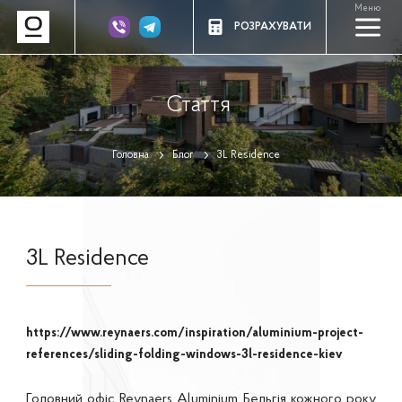
Меню
a
РОЗРАХУВАТИ
Стаття
Головна
Блог
3L Residence
3L Residence
https://www.reynaers.com/inspiration/aluminium-project-
references/sliding-folding-windows-3l-residence-kiev
Головний офіс Reynaers Aluminium Бельгія кожного року