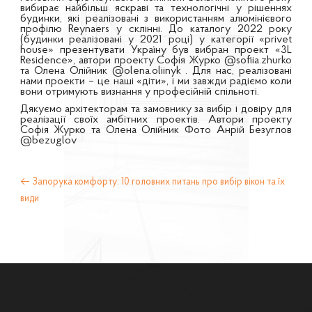
вибирає найбільш яскраві та технологічні у рішеннях
будинки, які реалізовані з використанням алюмінієвого
профілю Reynaers у склінні. До каталогу 2022 року
(будинки реалізовані у 2021 році) у категорії «privet
house» презентувати Україну був вибран проект «3L
Residence», автори проекту Софія Журко @sofiia.zhurko
та Олена Олійник @olena.oliinyk . Для нас, реалізовані
нами проекти – це наші «діти», і ми завжди радіємо коли
вони отримують визнання у професійній спільноті.
Дякуємо архітекторам та замовнику за вибір і довіру для
реалізації своїх амбітних проектів. Автори проекту
Софія Журко та Олена Олійник Фото Анрій Безуглов
@bezuglov
←
Запорука комфорту: 10 головних питань про вибір вікон та їх
види