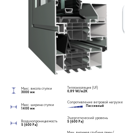
Теплоизоляция (Uf)
Макс. висота стулки
0,89 W/m2K
3000 мм
Сопротивление ветровой нагрузке
Макс. ширина стулки
Пассивный
1400 мм
Энергетический уровень
Воздухопроницаемость
5 (600 Ра)
5 (600 Ра)
Мин. видимая глубина рамы/