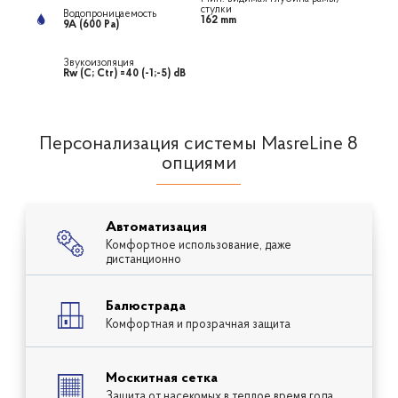
стулки
Водопроницаемость
162 mm
9А (600 Ра)
Звукоизоляция
Rw (C; Ctr) =40 (-1;-5) dB
Персонализация системы MasreLine 8
опциями
Автоматизация
Комфортное использование, даже
дистанционно
Балюстрада
Комфортная и прозрачная защита
Москитная сетка
Защита от насекомых в теплое время года