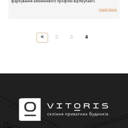
фарбування алюмінієвого профілю від Reynaers.
read more
«
2
3
4